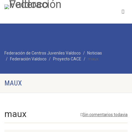
Federación de Centros Juveniles Valdoco
Noticias
Federación Valdoco
Proyecto CACE
maux
MAUX
maux
Sin comentarios todavia